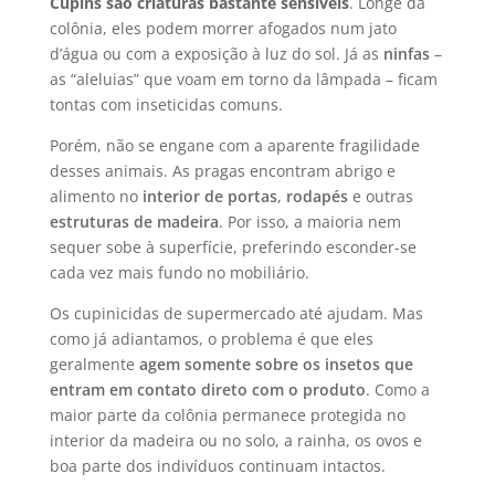
Cupins são criaturas bastante sensíveis
. Longe da
colônia, eles podem morrer afogados num jato
d’água ou com a exposição à luz do sol. Já as
ninfas
–
as “aleluias” que voam em torno da lâmpada – ficam
tontas com inseticidas comuns.
Porém, não se engane com a aparente fragilidade
desses animais. As pragas encontram abrigo e
alimento no
interior de portas
,
rodapés
e outras
estruturas de madeira
. Por isso, a maioria nem
sequer sobe à superfície, preferindo esconder-se
cada vez mais fundo no mobiliário.
Os cupinicidas de supermercado até ajudam. Mas
como já adiantamos, o problema é que eles
geralmente
agem somente sobre os insetos que
entram em contato direto com o produto
. Como a
maior parte da colônia permanece protegida no
interior da madeira ou no solo, a rainha, os ovos e
boa parte dos indivíduos continuam intactos.